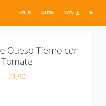
MENÚS
GALERÍA
CARTA
e Queso Tierno con
Tomate
€
1,90