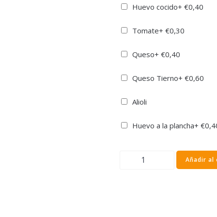
Huevo cocido
+
€
0,40
Tomate
+
€
0,30
Queso
+
€
0,40
Queso Tierno
+
€
0,60
Alioli
Huevo a la plancha
+
€
0,4
Sándwich
Añadir al 
de
Queso
Tierno
con
Tomate