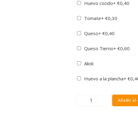
Huevo cocido
+
€
0,40
Tomate
+
€
0,30
Queso
+
€
0,40
Queso Tierno
+
€
0,60
Alioli
Huevo a la plancha
+
€
0,4
Pan
Añadir al 
Pizza
Barbacoa
cantidad