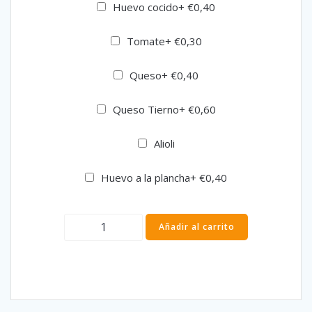
Huevo cocido
+
€
0,40
Tomate
+
€
0,30
Queso
+
€
0,40
Queso Tierno
+
€
0,60
Alioli
Huevo a la plancha
+
€
0,40
Bocadillo
Añadir al carrito
de
Bacon
con
Queso
cantidad